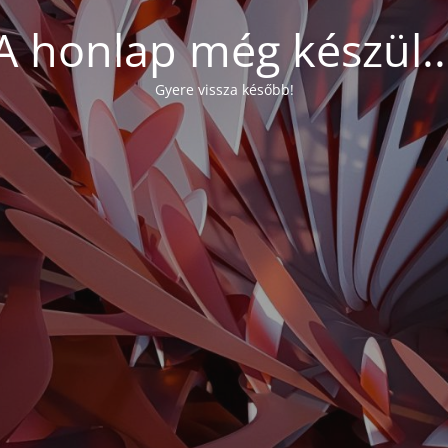
A honlap még készül..
Gyere vissza később!