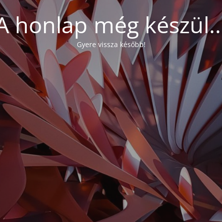
A honlap még készül..
Gyere vissza később!