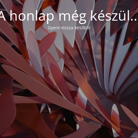
A honlap még készül..
Gyere vissza később!