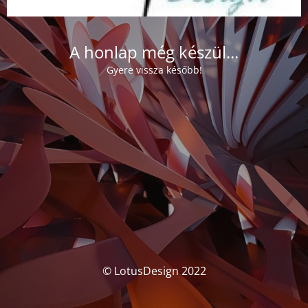
A honlap még készül...
Gyere vissza később!
© LotusDesign 2022