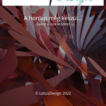
A honlap még készül...
Gyere vissza később!
© LotusDesign 2022