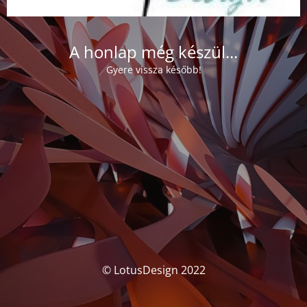
A honlap még készül...
Gyere vissza később!
© LotusDesign 2022