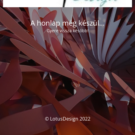
A honlap még készül...
Gyere vissza később!
© LotusDesign 2022