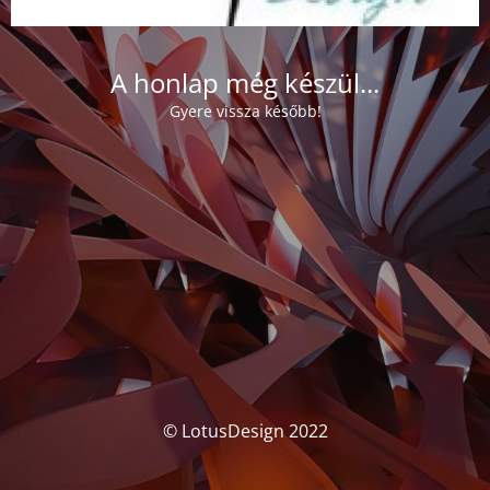
A honlap még készül...
Gyere vissza később!
© LotusDesign 2022