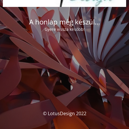
A honlap még készül...
Gyere vissza később!
© LotusDesign 2022