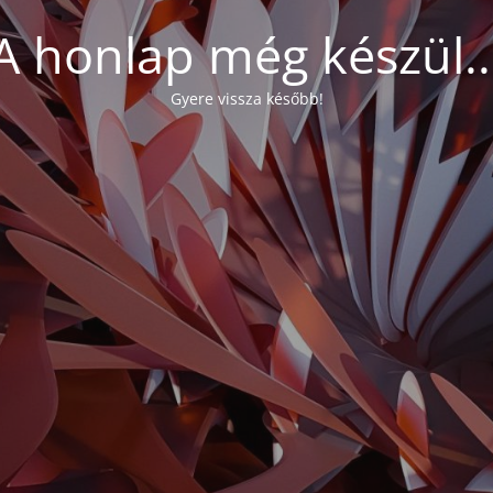
A honlap még készül..
Gyere vissza később!