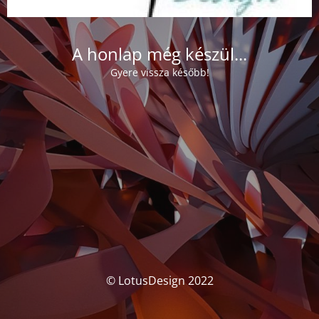
A honlap még készül...
Gyere vissza később!
© LotusDesign 2022