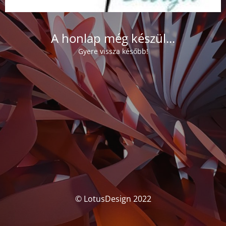
A honlap még készül...
Gyere vissza később!
© LotusDesign 2022